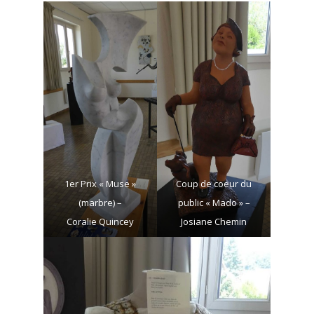
1er Prix « Muse »
Coup de coeur du
(marbre) –
public « Mado » –
Coralie Quincey
Josiane Chemin