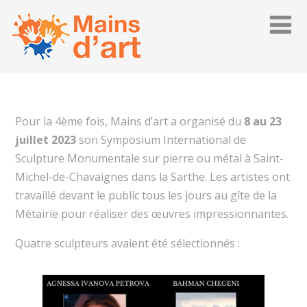
Pour la 4ème fois, Mains d’art a organisé du
8 au 23
juillet 2023
son Symposium International de
Sculpture Monumentale sur pierre ou métal à Saint-
Michel-de-Chavaignes dans la Sarthe. Les artistes ont
travaillé devant le public tous les jours au gîte de la
Métairie pour réaliser des œuvres impressionnantes.
Quatre sculpteurs avaient été sélectionnés :